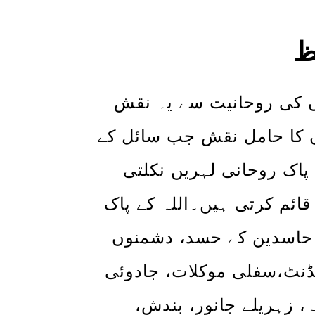
ظ
وں کی روحانیت سے یہ نقش
وں کا حامل نقش جب سائل کے
پاک روحانی لہریں نکلتی
ائم کرتی ہیں۔اللہ کے پاک
 حاسدین کے حسد، دشمنوں
یڈنٹ،سفلی موکلات، جادوئی
ہ، زہریلے جانور، بندش