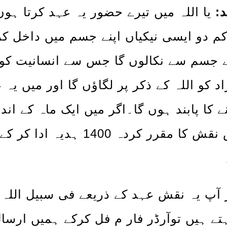
یا اللہ میں تیرے حضور یہ عہد کرتا ہوں
:
کم دو ایسی نیکیاں اپنے جسم میں داخل کر
اد کو اللہ کے ذکر پر لگاؤں گا اور میں یہ 
ے کا پابند ہوں گا۔اگر میں ایک ماہ کے اندر
اس نقش کا مقرر کردہ 400
 آپ یہ نقش عہد کے ذریعے فی سبیل اللہ یا
تے ہیں توآرڈر فار م فل کرکے ہمیں ارسال 