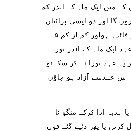
 کہ میں ایک ماہ کے اندر کم
وں گا اور دو ایسی برائیاں
اپنے جسم سے نکالوں گا جس سے انسانیت کو فائدہ ہواور کم از کم ۵
عہد ایک ماہ کے اندر پورا
 یہ عہد پورا نہ کر سکا تو
1 ہدیہ ادا کر کے اس عہدسے آزاد ہو جاؤں
 ہدیہ ادا کرکے منگوانا
کریں یا پھر دئیے گئے فون