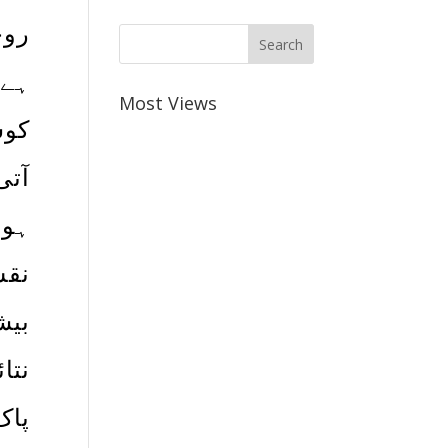
روح
ہے۔
Most Views
کوش
آتی
ہو 
نقش
بیش
نتا
پاک