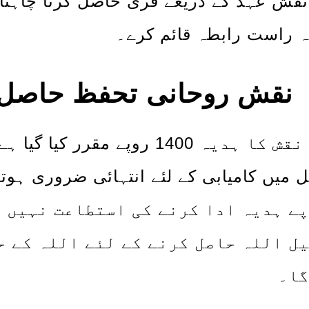
نقش عہد کے ذریعے فری حاصل کرنا چاہتا ہ
ہ راست رابطہ قائم کرے۔
نقش روحانی تحفظ حاصل ک
اس نقش کا ہدیہ 1400 روپے مقر
ے ہدیہ ادا کرنے کی استطاعت نہیں 
ل اللہ حاصل کرنے کے لئے اللہ کے حض
ا۔