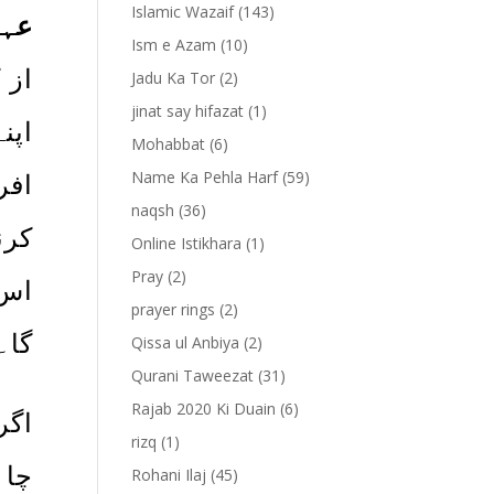
Islamic Wazaif
(143)
عہد
Ism e Azam
(10)
از 
Jadu Ka Tor
(2)
jinat say hifazat
(1)
Mohabbat
(6)
Name Ka Pehla Harf
(59)
افر
naqsh
(36)
کرن
Online Istikhara
(1)
Pray
(2)
prayer rings
(2)
گا۔
Qissa ul Anbiya
(2)
Qurani Taweezat
(31)
Rajab 2020 Ki Duain
(6)
اگر
rizq
(1)
چاہ
Rohani Ilaj
(45)