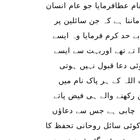
ام عطافرمایا جو عام انسان
ننا ہے کہ جن سائلین پر
 حد کرم فرمایا وہ ایسے
ا تے تھے اوربہت سے ایسے
وئی دعا قبول نہیں ہوتی
اللہ کے ہر پاک نام میں
رکھنے والے ہی فیض پاتے
وہ چابی ہے جس سے دعاؤں
کوئی سائل روحانی تحفظ کا