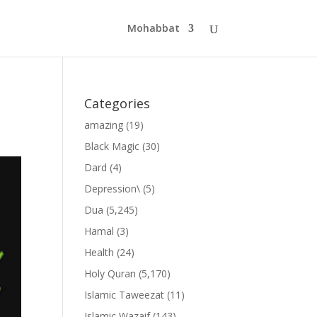
Mohabbat
Categories
amazing
(19)
Black Magic
(30)
Dard
(4)
Depression\
(5)
Dua
(5,245)
Hamal
(3)
Health
(24)
Holy Quran
(5,170)
Islamic Taweezat
(11)
Islamic Wazaif
(143)