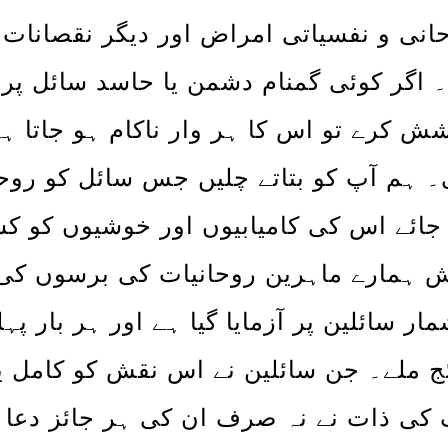
انی و نفسیاتی امراض اور دیگر نقصانات س
 اگر کوئی گمنام دشمن یا حاسد سائل پر ک
ش کرے تو اس کا ہر وار ناکام ہو جاتا ہے
۔ ہم آپ کو بتاتے چلیں جس سائل کو رو
جائے اس کی کامیابیوں اور خوشیوں کو ک
 ہمارے ماہرین روحانیات کی برسوں کی 
مار سائلین پر آزمایا گیا ہے اور ہر بار پ
ئج ملے۔ جن سائلین نے اس نقش کو کامل یق
 کی ذات نے نہ صرف ان کی ہر جائز دعا کو