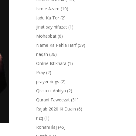
Ism e Azam
(10)
Jadu Ka Tor
(2)
jinat say hifazat
(1)
Mohabbat
(6)
Name Ka Pehla Harf
(59)
naqsh
(36)
Online Istikhara
(1)
Pray
(2)
prayer rings
(2)
Qissa ul Anbiya
(2)
Qurani Taweezat
(31)
Rajab 2020 Ki Duain
(6)
rizq
(1)
Rohani Ilaj
(45)