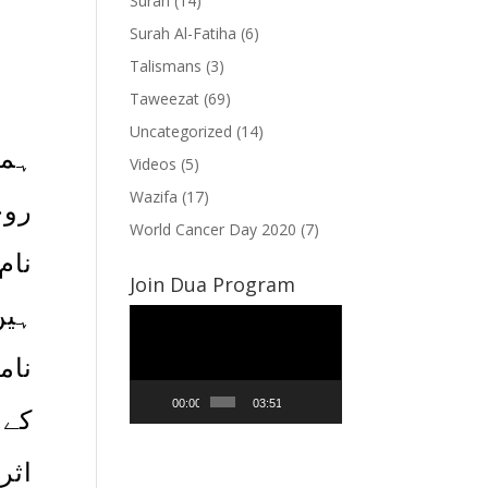
Surah
(14)
Surah Al-Fatiha
(6)
Talismans
(3)
Taweezat
(69)
Uncategorized
(14)
ہما
Videos
(5)
Wazifa
(17)
روح
World Cancer Day 2020
(7)
نام
Join Dua Program
ہیں
Video
Player
نام
00:00
03:51
کے 
اث،