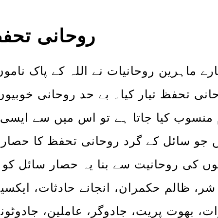
روحانی تحف
رے ماہرین روحانیات نے اللہ کے پاک نام
انی تحفظ تیار کیا۔ بے حد روحانی خوبی
 منسوب کیا جاتا ہے تو اس میں سے ایسی 
 جو سائل کے گرد روحانی تحفظ کا حصار ق
وں کی روحانیت سے بنا یہ حصار سائل کو
شر، ظالم حکمران، انجانے حادثات، ایکس
رات، بھوت پریت، جادوگر، عاملین، جادوٹون