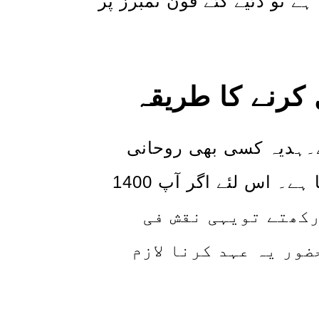
ے تو دئیے گئے فون نمبرز پر
رنے کا طریقہ
ر کیا گیا ہے۔ہدیہ کسی بھی روحانی
عمل میں کامیابی کے لئے انتہائی ضروری ہوتا ہے۔ اس لئے اگر آپ 1400
رکھتے تویہی نقش فی
ور یہ عہد کرنا لازم