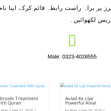
رز پر براہ راست رابطہ قائم کرکے اپنا نام
ریس لکھوائیں۔

Male: 0323-4028555
ibroids Treatment
Aulad Ke Liye
ith Quran
Powerful Amal
y
Pray
|
Sep 22, 2025
|
by
Pray
|
Sep 19, 2025
|