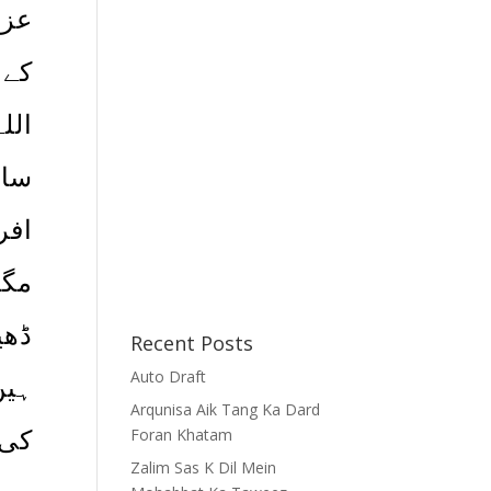
عزت
کے 
الل
سائ
افر
مگر
ڈھی
Recent Posts
Auto Draft
ہیں
Arqunisa Aik Tang Ka Dard
Foran Khatam
کی 
Zalim Sas K Dil Mein