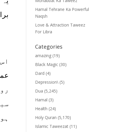
یہ 
Mohabbat Ka Taweez
Hamal Tehrane Ka Powerful
برا
Naqsh
Love & Attraction Taweez
For Libra
Categories
amazing
(19)
Black Magic
(30)
Dard
(4)
Depression\
(5)
روپ
Dua
(5,245)
Hamal
(3)
سبی
Health
(24)
ہوگ
Holy Quran
(5,170)
Islamic Taweezat
(11)