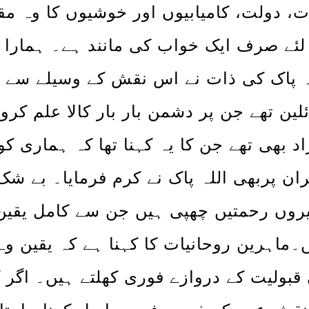
، دولت، کامیابیوں اور خوشیوں کا وہ مق
لئے صرف ایک خواب کی مانند ہے۔ ہمارا ما
ہ پاک کی ذات نے اس نقش کے وسیلے سے بے
لین تھے جن پر دشمن بار بار کالا علم کرو
اد بھی تھے جن کا یہ کہنا تھا کہ ہماری ک
ان پربھی اللہ پاک نے کرم فرمایا۔ بے شک 
روں رحمتیں چھپی ہیں جن سے کامل یقین 
۔ماہرین روحانیات کا کہنا ہے کہ یقین 
قبولیت کے دروازے فوری کھلتے ہیں۔ اگر 