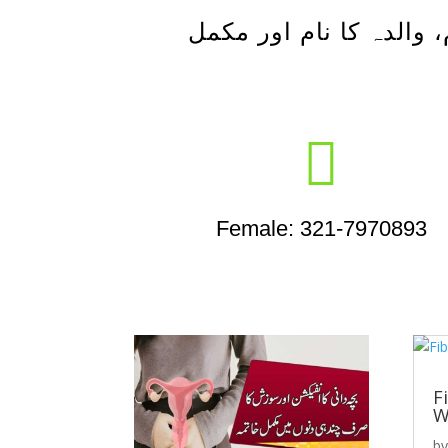
، والدہ کا نام اور مکمل

Female: 321-7970893
F
W
b