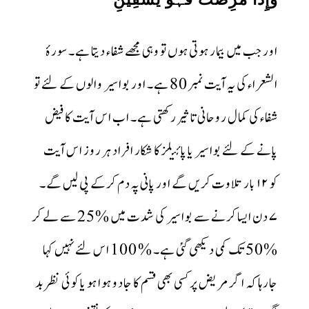
اور جب میں بیمار ہوتی ہوں تو وہی مجھے شفاء دیتا ہے۔ سورۂ
الشعراء کی یہ آیت نمبر 80 ہے۔ اور بواسیر والوں کے لئے تو
شفاء کی کمال روحانی تاثیر رکھتی ہے۔ اب اس آیت کا فیض
پانے کے لئے بواسیر یا پائیلزکا شکار افراد ہر روز اس آیت
کو ۱۲ بار تلاوت کریں گے اور پانی پہ دم کرکے پی لیں گے۔
۷ دن ایسا کرنے سے بواسیر کی شدت میں %25 سے لے کر
%50 تک کمی دیکھی گئی ہے۔ % 100 اس لئے نہیں کہا
جارہا کہ اگر مریض پر کسی بھی قسم کا جادو ہوا ہو یا کوئی نظر بد