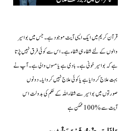
قرآن کریم میں ایک ایسی آیت موجود ہے۔ جس میں بواسیر
والوں کے لئے شفاء ہی شفاء ہے۔ اس سے کوئی فرق نہیں پڑتا
ہے کہ بواسیر خونی ہے۔ بادی ہے یا مسوں والی ہے۔ آپ نے
بہت علاج کروایا ہے یا کوئی علاج نہیں کروایا۔ دونوں
صورتوں میں بواسیر سے شفاء اللہ کے حکم کی بدولت اس
آیت سے %100 ممکن ہے
وَإِذَا مَرِضْتُ فَہُوَ یَشْفِینِ