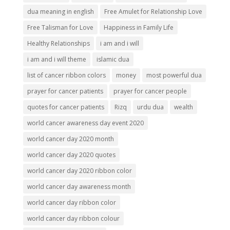
dua meaning in english
Free Amulet for Relationship Love
Free Talisman for Love
Happiness in Family Life
Healthy Relationships
i am and i will
i am and i will theme
islamic dua
list of cancer ribbon colors
money
most powerful dua
prayer for cancer patients
prayer for cancer people
quotes for cancer patients
Rizq
urdu dua
wealth
world cancer awareness day event 2020
world cancer day 2020 month
world cancer day 2020 quotes
world cancer day 2020 ribbon color
world cancer day awareness month
world cancer day ribbon color
world cancer day ribbon colour