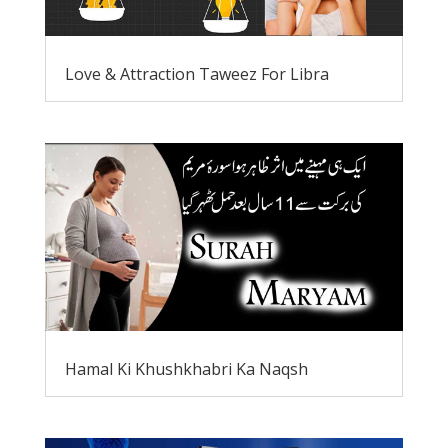
Love & Attraction Taweez For Libra
Hamal Ki Khushkhabri Ka Naqsh