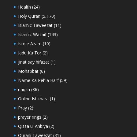
Health
(24)
Holy Quran
(5,170)
Islamic Taweezat
(11)
Islamic Wazaif
(143)
Ism e Azam
(10)
Jadu Ka Tor
(2)
jinat say hifazat
(1)
Mohabbat
(6)
Name Ka Pehla Harf
(59)
naqsh
(36)
Online Istikhara
(1)
Pray
(2)
prayer rings
(2)
Qissa ul Anbiya
(2)
Qurani Taweezat
(31)