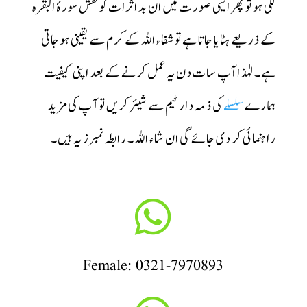
لگی ہو تو پھر ایسی صورت میں ان بد اثرات کو نقش سورۂ البقرہ
کے ذریعے ہٹایا جاتا ہے تو شفاء اللہ کے کرم سے یقینی ہوجاتی
ہے۔ لہٰذا آپ سات دن یہ عمل کرنے کے بعد اپنی کیفیت
ہمارے
سلسلے
کی ذمہ دار ٹیم سے شیئر کریں تو آپ کی مزید
راہنمائی کر دی جائے گی ان شاء اللہ۔ رابطہ نمبرز یہ ہیں۔

Female: 0321-7970893