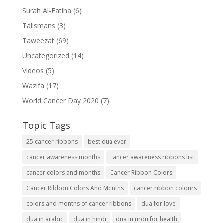
Surah Al-Fatiha
(6)
Talismans
(3)
Taweezat
(69)
Uncategorized
(14)
Videos
(5)
Wazifa
(17)
World Cancer Day 2020
(7)
Topic Tags
25 cancer ribbons
best dua ever
cancer awareness months
cancer awareness ribbons list
cancer colors and months
Cancer Ribbon Colors
Cancer Ribbon Colors And Months
cancer ribbon colours
colors and months of cancer ribbons
dua for love
dua in arabic
dua in hindi
dua in urdu for health