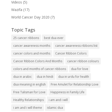
Videos
(5)
Wazifa
(17)
World Cancer Day 2020
(7)
Topic Tags
25 cancer ribbons
best dua ever
cancer awareness months
cancer awareness ribbons list
cancer colors and months
Cancer Ribbon Colors
Cancer Ribbon Colors And Months
cancer ribbon colours
colors and months of cancer ribbons
dua for love
dua in arabic
dua in hindi
dua in urdu for health
dua meaning in english
Free Amulet for Relationship Love
Free Talisman for Love
Happiness in Family Life
Healthy Relationships
i am and i will
i am and i will theme
islamic dua