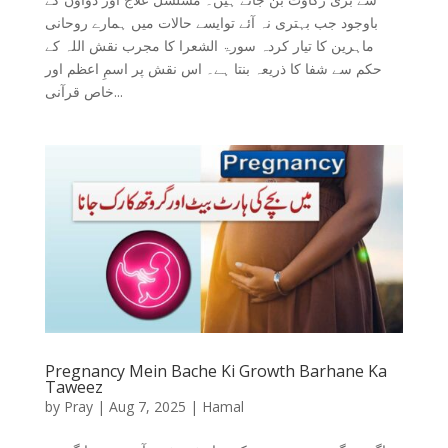
باوجود جب بہتری نہ آئے توایسے حالات میں ہمارے روحانی
ماہرین کا تیار کردہ سورۃ الشعرا کا مجرب نقش اللہ کے
حکم سے شفا کا ذریعہ بنتا ہے۔ اس نقش پر اسمِ اعظم اور
خاص قرآنی...
Pregnancy Mein Bache Ki Growth Barhane Ka
Taweez
by
Pray
|
Aug 7, 2025
|
Hamal