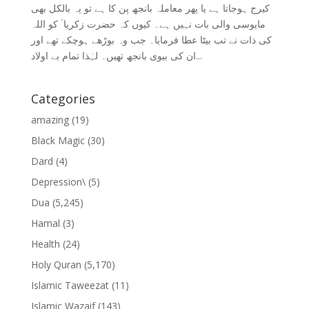
کیرج ہوجاتا ہے یا پھر معاملہ بانجھ پن کا ہے تو یہ بالکل بھی
مایوسی والی بات نہیں ہے۔ کیوں کہ حضرت زکریا ؑ کو اللہ
کی ذات نے تب بیٹا عطا فرمایا۔ جب وہ بوڑھے ہوچکے تھے اور
ان کی بیوی بانجھ تھیں۔ لہٰذا تمام بے اولاد...
Categories
amazing
(19)
Black Magic
(30)
Dard
(4)
Depression\
(5)
Dua
(5,245)
Hamal
(3)
Health
(24)
Holy Quran
(5,170)
Islamic Taweezat
(11)
Islamic Wazaif
(143)