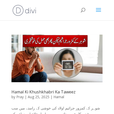
Hamal Ki Khushkhabri Ka Taweez
by
Pray
|
Aug 25, 2025
|
Hamal
شوہر کے کمزور جراثیم اولاد کی خوشی کے راستے میں سب
سے بڑی رکاوٹ بن جاتے ہیں۔ مسلسل علاج اور دواؤں کے