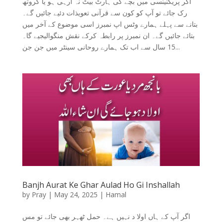
اگر پریگنینسی میں بچے کی ہارٹ بیٹ نہ آرہی ہو یا گروتھ
رک جائے تو آپ کو کون سے قرآنی تعویذات دئیے جائیں گے۔
بتانے سے پہلے ہمارے وٹس اپ نمبرز اسی موضوع کے آخر میں
بتائے جائیں گے۔ ان نمبرز پر رابطہ کرکے نقش منگوالیجیے گا۔
15 سال سے اب تک ہمارے روحانی سینٹر میں جن جن...
Banjh Aurat Ke Ghar Aulad Ho Gi Inshallah
by
Pray
|
May 24, 2025
|
Hamal
اگر آپ کے ہاں اولا د نہیں ہے۔ حمل ٹھہر بھی جائے تو مس