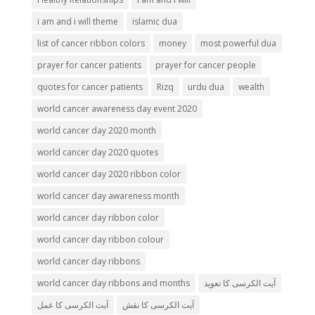
i am and i will theme
islamic dua
list of cancer ribbon colors
money
most powerful dua
prayer for cancer patients
prayer for cancer people
quotes for cancer patients
Rizq
urdu dua
wealth
world cancer awareness day event 2020
world cancer day 2020 month
world cancer day 2020 quotes
world cancer day 2020 ribbon color
world cancer day awareness month
world cancer day ribbon color
world cancer day ribbon colour
world cancer day ribbons
world cancer day ribbons and months
آیت الکرسی کا تعویذ
آیت الکرسی کا نقش
آیت الکرسی کا عمل