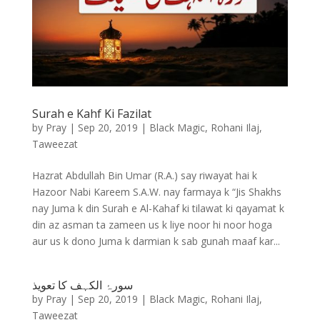
Surah e Kahf Ki Fazilat
by
Pray
|
Sep 20, 2019
|
Black Magic
,
Rohani Ilaj
,
Taweezat
Hazrat Abdullah Bin Umar (R.A.) say riwayat hai k
Hazoor Nabi Kareem S.A.W. nay farmaya k “Jis Shakhs
nay Juma k din Surah e Al-Kahaf ki tilawat ki qayamat k
din az asman ta zameen us k liye noor hi noor hoga
aur us k dono Juma k darmian k sab gunah maaf kar...
سورۂ الکہف کا تعویذ
by
Pray
|
Sep 20, 2019
|
Black Magic
,
Rohani Ilaj
,
Taweezat