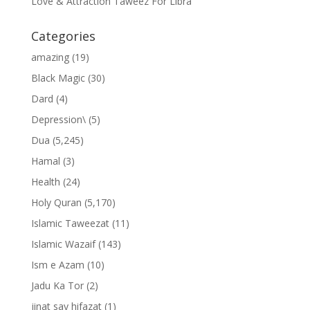
Love & Attraction Taweez For Libra
Categories
amazing
(19)
Black Magic
(30)
Dard
(4)
Depression\
(5)
Dua
(5,245)
Hamal
(3)
Health
(24)
Holy Quran
(5,170)
Islamic Taweezat
(11)
Islamic Wazaif
(143)
Ism e Azam
(10)
Jadu Ka Tor
(2)
jinat say hifazat
(1)