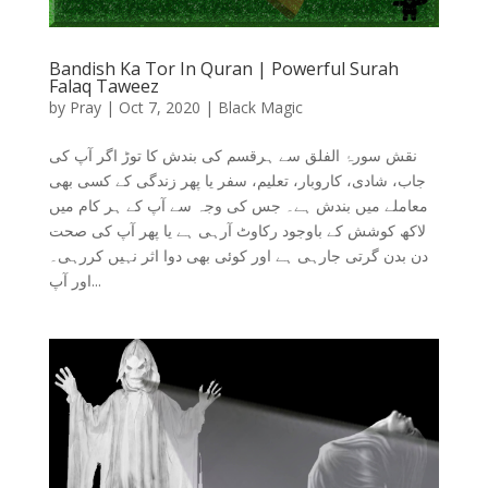
Bandish Ka Tor In Quran | Powerful Surah
Falaq Taweez
by
Pray
|
Oct 7, 2020
|
Black Magic
نقش سورۂ الفلق سے ہرقسم کی بندش کا توڑ اگر آپ کی
جاب، شادی، کاروبار، تعلیم، سفر یا پھر زندگی کے کسی بھی
معاملے میں بندش ہے۔ جس کی وجہ سے آپ کے ہر کام میں
لاکھ کوشش کے باوجود رکاوٹ آرہی ہے یا پھر آپ کی صحت
دن بدن گرتی جارہی ہے اور کوئی بھی دوا اثر نہیں کررہی۔
اور آپ...