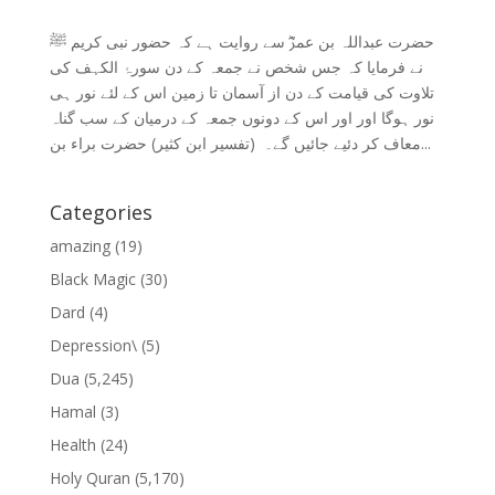
حضرت عبداللہ بن عمرؓ سے روایت ہے کہ حضور نبی کریم ﷺ
نے فرمایا کہ جس شخص نے جمعہ کے دن سورۂ الکہف کی
تلاوت کی قیامت کے دن از آسمان تا زمین اس کے لئے نور ہی
نور ہوگا اور اور اس کے دونوں جمعہ کے درمیان کے سب گناہ
معاف کر دئیے جائیں گے۔ (تفسیر ابن کثیر) حضرت براء بن...
Categories
amazing
(19)
Black Magic
(30)
Dard
(4)
Depression\
(5)
Dua
(5,245)
Hamal
(3)
Health
(24)
Holy Quran
(5,170)