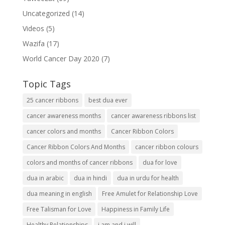
Uncategorized
(14)
Videos
(5)
Wazifa
(17)
World Cancer Day 2020
(7)
Topic Tags
25 cancer ribbons
best dua ever
cancer awareness months
cancer awareness ribbons list
cancer colors and months
Cancer Ribbon Colors
Cancer Ribbon Colors And Months
cancer ribbon colours
colors and months of cancer ribbons
dua for love
dua in arabic
dua in hindi
dua in urdu for health
dua meaning in english
Free Amulet for Relationship Love
Free Talisman for Love
Happiness in Family Life
Healthy Relationships
i am and i will