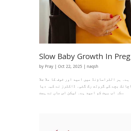
Slow Baby Growth In Pre
by
Pray
|
Oct 22, 2025
|
naqsh
ہے۔ ہر الٹراساؤنڈ میں امید اور خوف کا ملا جلا
چانک بچے کی گروتھ رک گئی۔ ڈاکٹرز نے کہہ دیا
کہ اب بہت کم امید ہے۔ لیکن اس ماں نے ہمت...