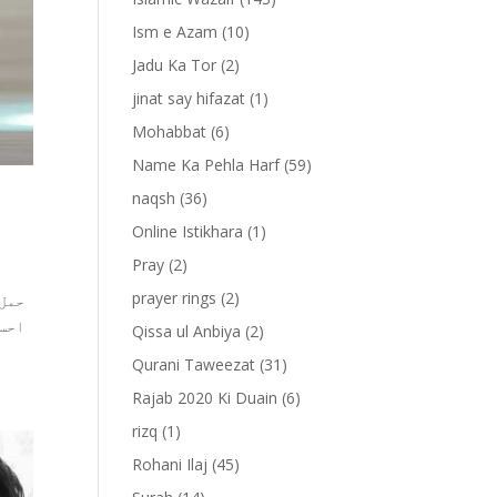
Ism e Azam
(10)
Jadu Ka Tor
(2)
jinat say hifazat
(1)
Mohabbat
(6)
Name Ka Pehla Harf
(59)
naqsh
(36)
Online Istikhara
(1)
Pray
(2)
prayer rings
(2)
حمل 
احسا
Qissa ul Anbiya
(2)
Qurani Taweezat
(31)
Rajab 2020 Ki Duain
(6)
rizq
(1)
Rohani Ilaj
(45)