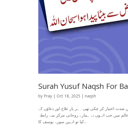
Surah Yusuf Naqsh For B
by
Pray
|
Oct 18, 2025
|
naqsh
 شدت اختیار کر چکی تھی۔ ہر بار علاج اور دعاؤں کے
عالم میں جب انہوں نے ہمارے روحانی مرکز سے رابطہ
کیا تو انہیں سورۃ یوسف کا...