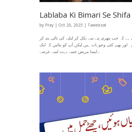
Lablaba Ki Bimari Se Shif
by
Pray
|
Oct 20, 2025
|
Taweezat
ے کہ جب پتھری پتے سے نکل کر لبلبے کی نالی بند کر
۔ اور بھی کئی وجوہات ہیں لیکن آپ کو بتائیں کہ ایک
ایسا مریض جسے بہت لمبے عرصے...