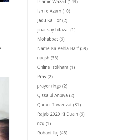
Islamic Wazaif
(143)
Ism e Azam
(10)
Jadu Ka Tor
(2)
jinat say hifazat
(1)
Mohabbat
(6)
ل
د
Name Ka Pehla Harf
(59)
naqsh
(36)
Online Istikhara
(1)
Pray
(2)
prayer rings
(2)
Qissa ul Anbiya
(2)
Qurani Taweezat
(31)
Rajab 2020 Ki Duain
(6)
rizq
(1)
Rohani Ilaj
(45)