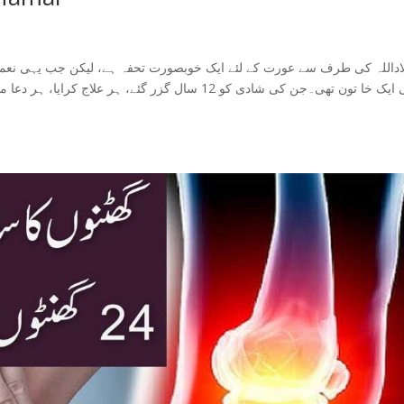
اداللہ کی طرف سے عورت کے لئے ایک خوبصورت تحفہ ہے، لیکن جب یہی نع
ہی ایک خا تون تھی۔جن کی شادی کو 12 سال گزر گئے، ہ