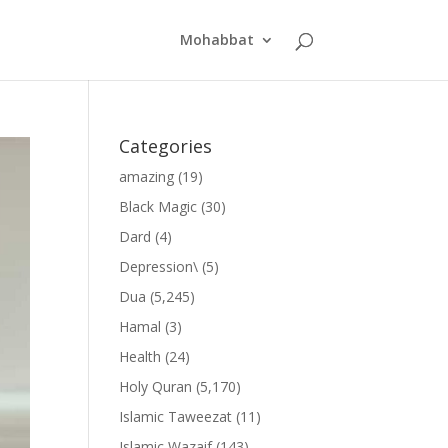
Mohabbat
Categories
amazing
(19)
Black Magic
(30)
Dard
(4)
Depression\
(5)
Dua
(5,245)
Hamal
(3)
Health
(24)
Holy Quran
(5,170)
Islamic Taweezat
(11)
Islamic Wazaif
(143)