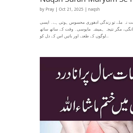
by
Pray
|
Oct 21, 2025
|
naqsh
مت نہ ملے تو زندگی ادھوری محسوس ہوتی ہے۔ ایسی
ر علاج کرایا، ہر دعا مانگی، مگر نتیجہ ہمیشہ مایوسی۔ وقت کے ساتھ ساتھ
لوگوں کے طعنے اور باتیں اس کے دل کو...