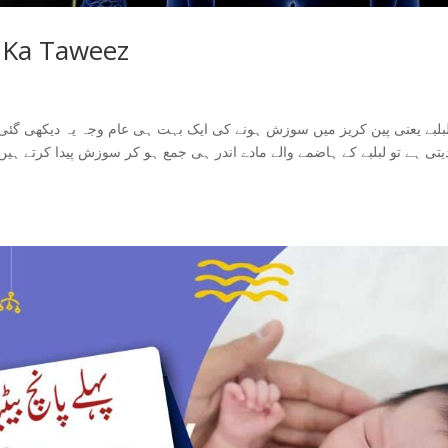
a Ka Taweez
بلبے یعنی پین کریز میں سوزش ہونے کی ایک بہت ہی عام وجہ یہ دیکھی گئی ہ
یتی ہے تو لبلبے کے ہاضمے والے مادے اندر ہی جمع ہو کر سوزش پیدا کرتے ہیں