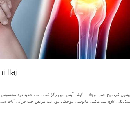
 Ilaj
ھٹنوں کی میخ ختم ہوجائے۔ گھٹنے آپس میں رگڑ کھانے سے شدید درد محسوس کر
میڈیکلی علاج سے مکمل مایوسی ہوچکی ہو۔ تب مریض جب قرآنی آیات سے کئے