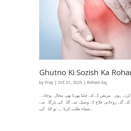
Ghutno Ki Sozish Ka Rohani
by
Pray
|
Oct 21, 2025
|
Rohani Ilaj
تے ہوں۔ مریض کے لئے چلنا پھرنا بھی محال ہوجائے۔
 گئے روحانی علاج کے وسیلے سے اللہ کی بارگاہ سے
شفاء طلب کرتا ہے تو اللہ کی...