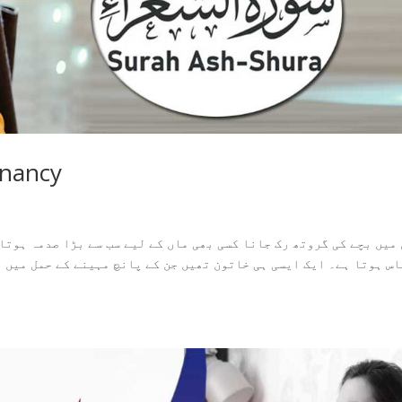
gnancy
میں بچے کی گروتھ رک جانا کسی بھی ماں کے لیے سب سے بڑا صدمہ ہوتا 
س ہوتا ہے۔ ایک ایسی ہی خاتون تھیں جن کے پانچ مہینے کے حمل میں ا