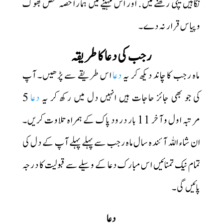
نگاہیں نیچی رکھنے میں. اور اس مہینے میں ہمارا حصہ محض بھوک
و پیاس قرار نہ دے۔
رجب کی دعا کا طریقہ
ماہ رجب کا چاند دیکھ کر یہ
دعا
اس طریقے سے پڑھیں۔ آپ
5
دعا
کی جو بھی جائز حاجات ہیں انہیں دل میں رکھ کر یہ
مرتبہ اول و آخر 11 بار درود پاک کے ہمراہ تلاوت کریں۔
ان شاء اللہ آئندہ سال ماہ رجب سے پہلے پہلے آپ کے دل کی
تمام نیک تمنائیں اس مبارک دعا کے وسیلے سے قبولیت کا درجہ
پائیں گی۔
دعا