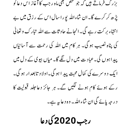
بزرگ فرماتے ہیں کہ جو شخص بھی ماہ رجب کا آغاز اس دعا کو
پڑھ کر کرے گا۔ ان شاء اللہ پورا سال اس کے رزق میں بے
انتہاء برکت رہے گی۔ انجانے حادثات سے اللہ تبارک و تعالیٰ
کی پناہ نصیب ہوگی۔ ہر کام میں اللہ کی رحمت سے آسانیاں
پیدا ہوں گی۔ عبادت میں دل لگے گا۔ میاں بیوی کے دل میں
ایک دوسرے کی کمال محبت پید ا ہوگی۔اولاد تابعدار ہوگی۔
رکے ہوئے کام ہونے لگیں گے۔ ہر جائز دعاجلد قبولیت کا
درجہ پائے گی ان شا ء اللہ۔ وہ دعا یہ ہے۔
رجب
کی دعا
2020