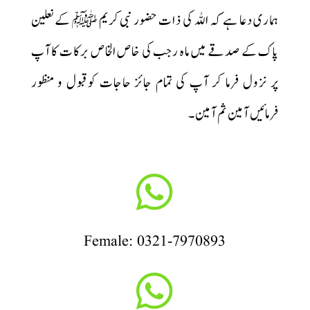
ہماری دعا ہے کہ اللہ کی ذات حضور نبی کریم ﷺ کے نعلین
پاک کے صدقے میں ماہ رجب کی خاص الخاص برکات کا آپ
پر نزول فرما کر آپ کی تمام جائز حاجات کوقبول و منظور
فرمائیں آمین ثم آمین۔

Female: 0321-7970893
