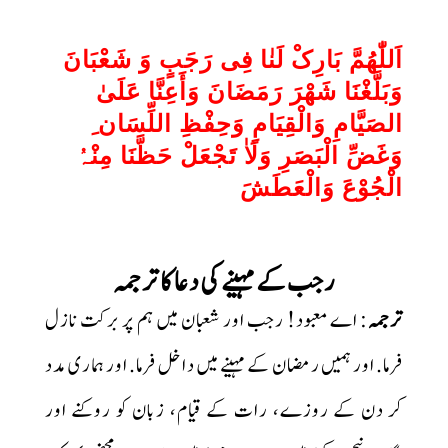
اَللّٰھُمَّ بَارِکْ لَنٰا فِی رَجَبٍ وَ شَعْبَانَ
وَبَلَّغْنَا شَھْرَ رَمَضَانَ وَأَعِنَّا عَلَیٰ
الصَیَّامِ وَالْقِیَامِ وَحِفْظِ اللِّسَان ِ
وَغَضِّ الْبَصَرِ وَلَاٰ تَجْعَلْ حَظَّنَا مِنْہُ
الْجُوْعَ وَالْعَطَشَ
رجب کے مہینے کی دعا کا ترجمہ
ترجمہ
: اے معبود! رجب اور شعبان میں ہم پر برکت نازل
فرما. اور ہمیں رمضان کے مہینے میں داخل فرما. اور ہماری مدد
کر دن کے روزے، رات کے قیام، زبان کو روکنے اور