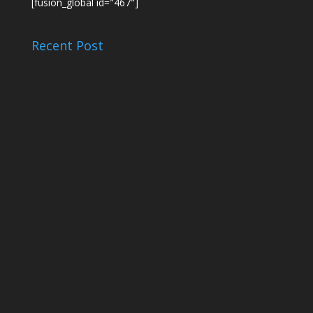
[fusion_global id="467"]
Recent Post