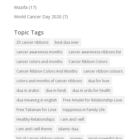
Wazifa
(17)
World Cancer Day 2020
(7)
Topic Tags
25 cancer ribbons
best dua ever
cancer awareness months
cancer awareness ribbons list
cancer colors and months
Cancer Ribbon Colors
Cancer Ribbon Colors And Months
cancer ribbon colours
colors and months of cancer ribbons
dua for love
dua in arabic
dua in hindi
dua in urdu for health
dua meaning in english
Free Amulet for Relationship Love
Free Talisman for Love
Happiness in Family Life
Healthy Relationships
i am and i will
i am and i will theme
islamic dua
list of cancer ribbon colors
money
most powerful dua