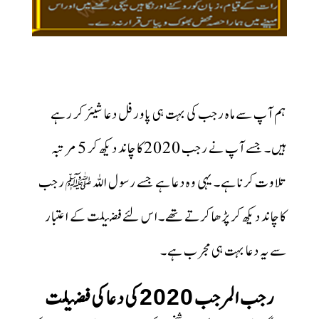
ہم آپ سے ماہ رجب کی بہت ہی پاورفل دعا شیئر کر رہے
ہیں۔ جسے آپ نے رجب 2020کا چاند دیکھ کر 5 مرتبہ
تلاوت کرنا ہے۔ یہی وہ دعا ہے جسے رسول اللہ ﷺ رجب
کا چاند دیکھ کر پڑھا کرتے تھے۔اس لئے فضیلت کے اعتبار
سے یہ دعا بہت ہی مجرب ہے۔
رجب المرجب
کی دعا کی فضیلت
2020