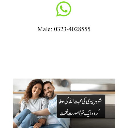

Male: 0323-4028555