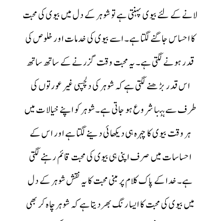
لانے کے لئے بیوی پہنتی ہے تو شوہر کے دل میں بیوی کی محبت
کا احساس جاگنے لگتا ہے۔ اسے بیوی کی خدمات اور خلوص کی
قدر ہونے لگتی ہے۔ یہ محبت وقت گزرنے کے ساتھ ساتھ
اس قدر بڑھنے لگتی ہے کہ شوہر کی دلچسپی غیر عورتوں کی
طرف سے ہٹنا شروع ہو جاتی ہے۔شوہر کو اپنے خیالات میں
ہر وقت بیوی کا چہرہ ہی دیکھائی دینے لگتا ہے اور اس کے
احساسات میں صرف اپنی ہی بیوی کی محبت قائم رہنے لگتی
ہے۔ خدا کے پاک کلام پر مبنی محبت کا یہ نقش شوہر کے دل
میں بیوی کی محبت کا ایسا رنگ بھردیتا ہے کہ شوہر چاہ کر بھی