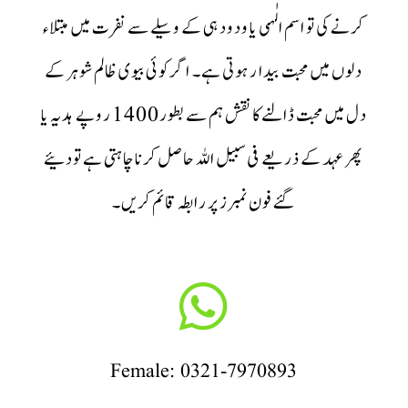
کرنے کی تو اسم الٰہی یا ودود ہی کے وسیلے سے نفرت میں مبتلاء
دلوں میں محبت بیدا ر ہوتی ہے۔ اگر کوئی بیوی ظالم شوہر کے
دل میں محبت ڈالنےکا نقش ہم سے بطور1400 روپے ہدیہ یا
پھر عہد کے ذریعے فی سبیل اللہ حاصل کرنا چاہتی ہے تودئیے
گئے فون نمبرز پر رابطہ قائم کریں۔

Female: 0321-7970893