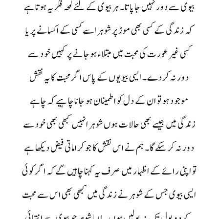
بیوی سے دور نہیں جاپاتا۔ ہر بیوی کے لئے لمحہ فکریہ ہوتا ہے
کہ زندگی کے کسی بھی موڑ پر شوہر اسے کسی کے اکسانے پر یا
کسی غیر عورت کی محبت میں مبتلاء ہوجانے پر کہیں خود سے
دور نہ کردے۔ ایسی بیویوں کے پاس اگر محبت کا یہ نقش
موجود ہو تو ان کے دل کو اطمینان ہو جانا چاہیے کہ چاہے
زندگی میں جیسے بھی حالات ہوں شوہر انہیں کبھی بھی خود سے
دور نہ کر سکے گا۔ ہم نے اس نقش کا جو کراماتی فیض دیکھا ہے
تو اپنی رائے کے اظہار میں صرف یہ کہنا چاہیں گے کہ اگر کوئی
ایسی بیوی جس کے شوہر نے زندگی میں کبھی بھی اس سے محبت
کے دو بول تک نہ بولیں ہوں ۔ ایسا شوہر جو بیوی سے انتہائی