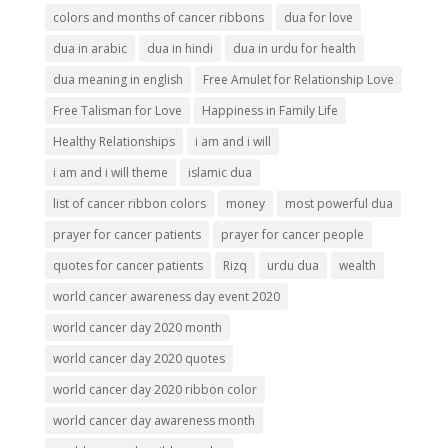
colors and months of cancer ribbons
dua for love
dua in arabic
dua in hindi
dua in urdu for health
dua meaning in english
Free Amulet for Relationship Love
Free Talisman for Love
Happiness in Family Life
Healthy Relationships
i am and i will
i am and i will theme
islamic dua
list of cancer ribbon colors
money
most powerful dua
prayer for cancer patients
prayer for cancer people
quotes for cancer patients
Rizq
urdu dua
wealth
world cancer awareness day event 2020
world cancer day 2020 month
world cancer day 2020 quotes
world cancer day 2020 ribbon color
world cancer day awareness month