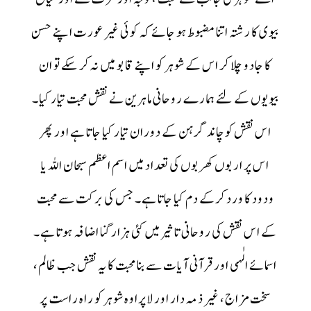
بیوی کا رشتہ اتنا مضبوط ہو جائے کہ کوئی غیر عورت اپنے حسن
کا جادو چلا کر اس کے شوہر کو اپنے قابو میں نہ کر سکے تو ان
بیویوں کے لئے ہمارے روحانی ماہرین نے نقش محبت تیار کیا۔
اس نقش کو چاند گرہن کے دوران تیار کیا جاتا ہے اور پھر
اس پر اربوں کھربوں کی تعداد میں اسم اعظم سبحان اللہ یا
ودود کا ورد کرکے دم کیا جاتا ہے۔ جس کی برکت سے محبت
کے اس نقش کی روحانی تاثیر میں کئی ہزار گنا اضافہ ہوتا ہے۔
اسمائے الٰہی اور قرآنی آیات سے بنا محبت کا یہ نقش جب ظالم،
سخت مزاج، غیر ذمہ دار اور لاپراوہ شوہر کو راہ راست پر