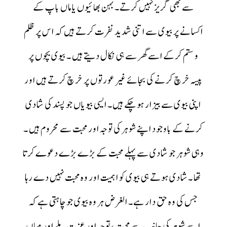
سے بھی گریز نہیں کرتے۔ بہن بھائیوں یا ماں باپ کے
اکسانے پر بیوی سے اتنی شدید نفرت کرتے ہیں کہ اس پر ظلم
و ستم کرکے اسے گھر سے ہی نکال دیتے ہیں ۔ بیوی بچوں پر
پیسہ خرچ کرنے کی بجائے غیر عورتوں پر خرچ کرتے ہیں اور
اپنی بیوی سے بیزار ہوچکے ہیں۔ ایسی بیویاں جو پسند کی شادی
کرنے کے باوجود اپنے شوہر کی توجہ اور محبت سے محروم ہیں ۔
وہی شوہر جو شادی سے پہلے محبت کے بڑے بڑے دعوے کرتا
تھا ۔شادی ہوتے ہی بیوی کو اہمیت اور وہ محبت نہیں دے رہا
جس کی وہ حق دار ہے۔ الغرض ہر وہ بیوی جو چاہتی ہے کہ
اسے شوہر کی جانب سے محبت ، توجہ اور عزت ملے اور میاں