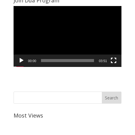
Join Dua Program
Video
Player
00:00
03:51
Most Views