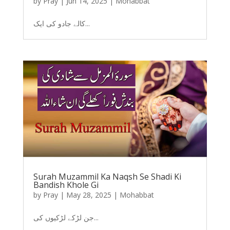
by
Pray
|
Jun 14, 2025
|
Mohabbat
کالے جادو کی ایک...
Surah Muzammil Ka Naqsh Se Shadi Ki
Bandish Khole Gi
by
Pray
|
May 28, 2025
|
Mohabbat
جن لڑکے لڑکیوں کی...