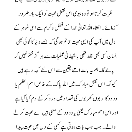
نفرت کرتا ہو تو وہ بیوی اس نقش محبت کو ایک بار ضرور
آزمائے ۔ انشاء اللہ تعالیٰ خدا کے فضل و کرم سے اسی شوہر کے
دل میں آپ کی ایسی محبت قائم ہوگی کہ جسے دنیا کا کوئی بھی
انسان کسی بھی غلط فہمی یا شیطانی عملیات سے ہر گز ختم نہیں کر
پائے گا۔ ہم یہ بات اتنے یقین سے اس لئے کہہ رہے ہیں
کیونکہ اس نقش مبارک میں اللہ پاک کے خاص اسم اعظم یا
ودودکا اربوں کھربوں کی تعداد میں ورد کرکے دم کیا گیا ہے
اور اس اسم مبارک یعنی یا ودود کے معنی ہیں اے محبت کرنے
والے۔ جب جب بات ہوتی ہے کسی کے دل میں محبت پیدا