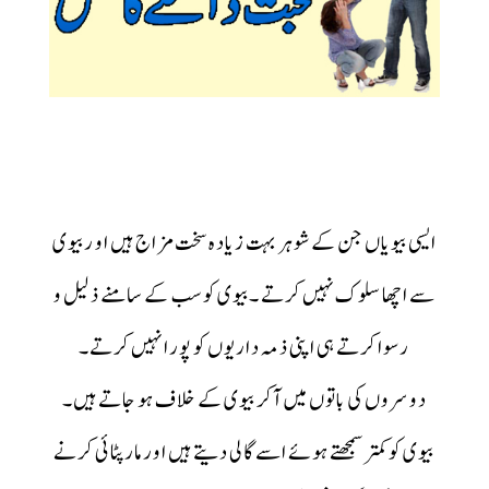
ایسی بیویاں جن کے شوہر بہت زیادہ سخت مزاج ہیں او ربیوی
سے اچھا سلوک نہیں کرتے ۔بیوی کو سب کے سامنے ذلیل و
رسوا کرتے ہی اپنی ذمہ داریوں کو پورا نہیں کرتے۔
دوسروں کی باتوں میں آکر بیوی کے خلاف ہو جاتے ہیں۔
بیوی کو کمتر سمجھتے ہوئے اسے گالی دیتے ہیں اور مارپٹائی کرنے