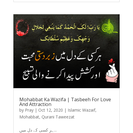
Mohabbat Ka Wazifa | Tasbeeh For Love
And Attraction
by
Pray
|
Oct 12, 2020
|
Islamic Wazaif
,
Mohabbat
,
Qurani Taweezat
ہر کسی کے دل میں...