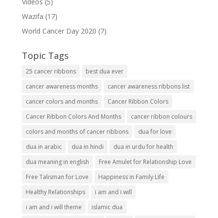
Videos
(5)
Wazifa
(17)
World Cancer Day 2020
(7)
Topic Tags
25 cancer ribbons
best dua ever
cancer awareness months
cancer awareness ribbons list
cancer colors and months
Cancer Ribbon Colors
Cancer Ribbon Colors And Months
cancer ribbon colours
colors and months of cancer ribbons
dua for love
dua in arabic
dua in hindi
dua in urdu for health
dua meaning in english
Free Amulet for Relationship Love
Free Talisman for Love
Happiness in Family Life
Healthy Relationships
i am and i will
i am and i will theme
islamic dua