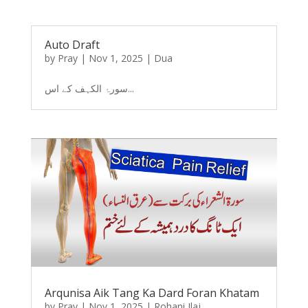
Auto Draft
by
Pray
|
Nov 1, 2025
|
Dua
سورۂ الکہف کے اس...
Arqunisa Aik Tang Ka Dard Foran Khatam
by
Pray
|
Nov 1, 2025
|
Rohani Ilaj