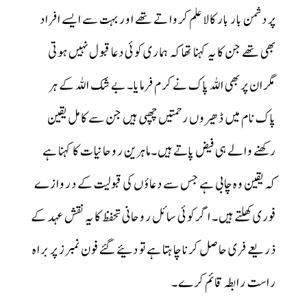
پر دشمن بار بار کالا علم کروا تے تھے اوربہت سے ایسے افراد
بھی تھے جن کا یہ کہنا تھا کہ ہماری کوئی دعا قبول نہیں ہوتی
مگران پربھی اللہ پاک نے کرم فرمایا۔ بے شک اللہ کے ہر
پاک نام میں ڈھیروں رحمتیں چھپی ہیں جن سے کامل یقین
رکھنے والے ہی فیض پاتے ہیں۔ماہرین روحانیات کا کہنا ہے
کہ یقین وہ چابی ہے جس سے دعاؤں کی قبولیت کے دروازے
فوری کھلتے ہیں۔ اگر کوئی سائل روحانی تحفظ کا یہ نقش عہد کے
ذریعے فری حاصل کرنا چاہتا ہے تو دئیے گئے فون نمبرز پر براہ
راست رابطہ قائم کرے۔