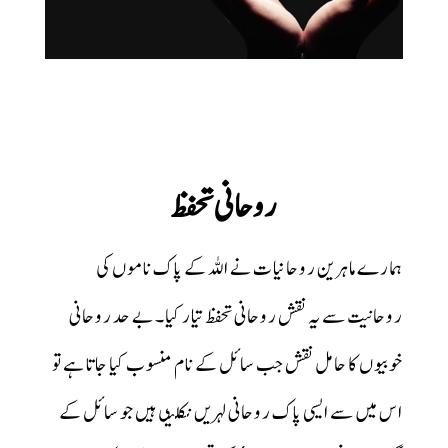
روحانی تحفظ
ہمارے ماہرین روحانیات نے اللہ کے پاک ناموں کی
روحانیت سے یہ نقش روحانی تحفظ تیار کیا۔ بے حد روحانی
خوبیوں کا حامل نقش جب سائل کے نام منسوب کیا جاتا ہے تو
اس میں سے ایسی پاک روحانی لہریں نکلتی ہیں جو سائل کے