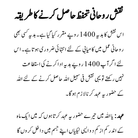
نقش روحانی تحفظ حاصل کرنے کا طریقہ
اس نقش کا ہدیہ 1400 روپے مقرر کیا گیا ہے۔ہدیہ کسی بھی
روحانی عمل میں کامیابی کے لئے انتہائی ضروری ہوتا ہے۔ اس
لئے اگر آپ 1400 روپے ہدیہ ادا کرنے کی استطاعت
نہیں رکھتے تویہی نقش فی سبیل اللہ حاصل کرنے کے لئے اللہ
کے حضور یہ عہد کرنا لازم ہوگا۔
یا اللہ میں تیرے حضور یہ عہد کرتا ہوں کہ میں ایک ماہ
:
عہد
کے اندر کم از کم دو ایسی نیکیاں اپنے جسم میں داخل کروں گا