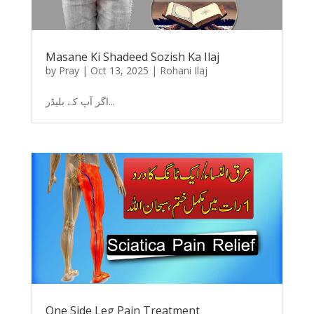
Masane Ki Shadeed Sozish Ka Ilaj
by
Pray
|
Oct 13, 2025
|
Rohani Ilaj
اگر آپ کے بلیڈر...
One Side Leg Pain Treatment