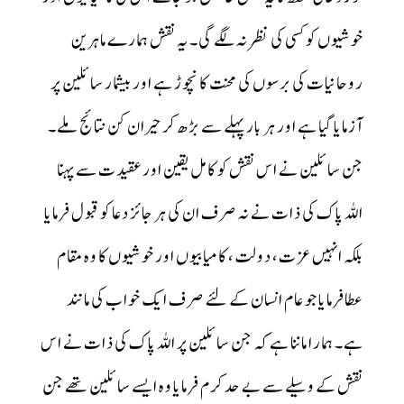
خوشیوں کو کسی کی نظر نہ لگے گی۔ یہ نقش ہمارے ماہرین
روحانیات کی برسوں کی محنت کا نچوڑ ہے اور بیشمار سائلین پر
آزمایا گیا ہے اور ہر بار پہلے سے بڑھ کر حیران کن نتائج ملے۔
جن سائلین نے اس نقش کو کامل یقین اور عقیدت سے پہنا
اللہ پاک کی ذات نے نہ صرف ان کی ہر جائز دعا کو قبول فرمایا
بلکہ انہیں عزت، دولت، کامیابیوں اور خوشیوں کا وہ مقام
عطافرمایا جو عام انسان کے لئے صرف ایک خواب کی مانند
ہے۔ ہمارا ماننا ہے کہ جن سائلین پر اللہ پاک کی ذات نے اس
نقش کے وسیلے سے بے حد کرم فرمایا وہ ایسے سائلین تھے جن