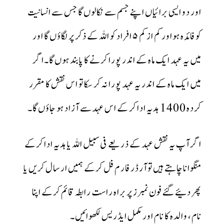
اور دو ایسی برائیاں اپنے جسم سے نکالوں گا جس سے انسانیت
کو فائدہ ہواور کم از کم ۵ افراد کو اللہ کے ذکر پر لگاؤں گا اور
میں یہ عہد ایک ماہ کے اندر پورا کرنے کا پابند ہوں گا۔اگر
میں ایک ماہ کے اندر یہ عہد پورا نہ کر سکا تو اس نقش کا مقرر
کردہ 1400 ہدیہ ادا کر کے اس عہدسے آزاد ہو جاؤں گا۔
اگر آپ یہ نقش عہد کے ذریعے فی سبیل اللہ یا ہدیہ ادا کرکے
منگوانا چاہتے ہیں توآرڈر فار م فل کرکے ہمیں ارسال کریں یا
پھر دئیے گئے فون نمبرز پر براہ راست رابطہ قائم کرکے اپنا
نام، والدہ کا نام اور مکمل ایڈریس لکھوائیں۔