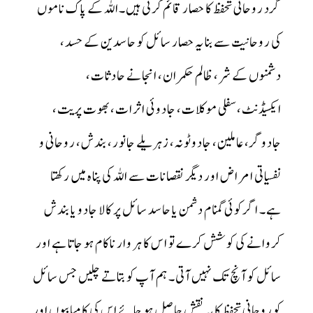
گرد روحانی تحفظ کا حصار قائم کرتی ہیں۔اللہ کے پاک ناموں
کی روحانیت سے بنا یہ حصار سائل کو حاسدین کے حسد،
دشمنوں کے شر، ظالم حکمران، انجانے حادثات،
ایکسیڈنٹ،سفلی موکلات، جادوئی اثرات، بھوت پریت،
جادوگر، عاملین، جادوٹونہ، زہریلے جانور، بندش، روحانی و
نفسیاتی امراض اور دیگر نقصانات سے اللہ کی پناہ میں رکھتا
ہے۔ اگر کوئی گمنام دشمن یا حاسد سائل پر کالا جادو یا بندش
کروانے کی کوشش کرے تو اس کا ہر وار ناکام ہو جاتا ہے اور
سائل کو آنچ تک نہیں آتی۔ ہم آپ کو بتاتے چلیں جس سائل
کو روحانی تحفظ کا یہ نقش حاصل ہو جائے اس کی کامیابیوں اور