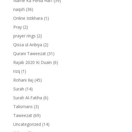
Name Ka Pehla Harf
(59)
naqsh
(36)
Online Istikhara
(1)
Pray
(2)
prayer rings
(2)
Qissa ul Anbiya
(2)
Qurani Taweezat
(31)
Rajab 2020 Ki Duain
(6)
rizq
(1)
Rohani Ilaj
(45)
Surah
(14)
Surah Al-Fatiha
(6)
Talismans
(3)
Taweezat
(69)
Uncategorized
(14)